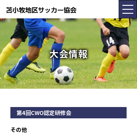
HOME
大会情報
協会概要
大会･委員会情報
お知らせ
第4回CWO認定研修会
チーム紹介
その他
各種書類