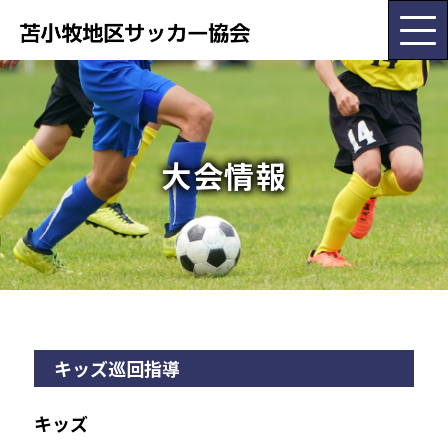
HOME
大会情報
協会概要
大会･委員会情報
お知らせ
キッズ巡回指導
チーム紹介
キッズ
各種書類