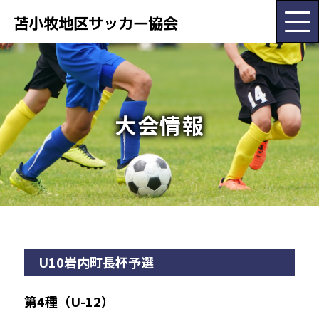
HOME
大会情報
協会概要
大会･委員会情報
お知らせ
U10岩内町長杯予選
チーム紹介
第4種（U-12）
各種書類