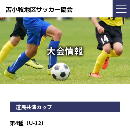
HOME
大会情報
協会概要
大会･委員会情報
お知らせ
道民共済カップ
チーム紹介
第4種（U-12）
各種書類